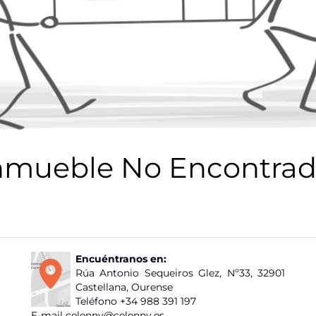
nmueble No Encontrad
Encuéntranos en:
Rúa Antonio Sequeiros Glez, Nº33, 32901
Castellana, Ourense
Teléfono
+34 988 391 197
E-mail
celenny@celenny.es