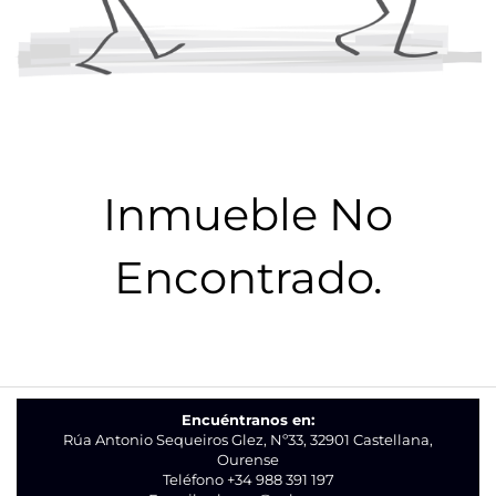
Inmueble No
Encontrado.
Encuéntranos en:
Rúa Antonio Sequeiros Glez, Nº33, 32901 Castellana,
Ourense
Teléfono
+34 988 391 197