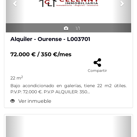
1/1
Alquiler - Ourense - L003701
72.000 € / 350 €/mes
Compartir
2
22 m
Bajo acondicionado en galerías, tiene 22 m2 útiles.
P.V.P: 72.000 €. P.V.P ALQUILER: 350...
Ver inmueble
Previous
Nex