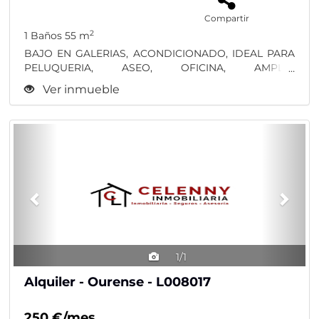
Compartir
2
1 Baños
55 m
BAJO EN GALERIAS, ACONDICIONADO, IDEAL PARA
PELUQUERIA, ASEO, OFICINA, AMPLIO
ESCAPARATE.......375+...
Ver inmueble
Previous
Nex
1/1
Alquiler - Ourense - L008017
250 €/mes