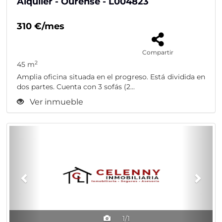
Alquiler - Ourense - L004823
310 €/mes
Compartir
2
45 m
Amplia oficina situada en el progreso. Está dividida en
dos partes. Cuenta con 3 sofás (2...
Ver inmueble
Previous
Nex
1/1