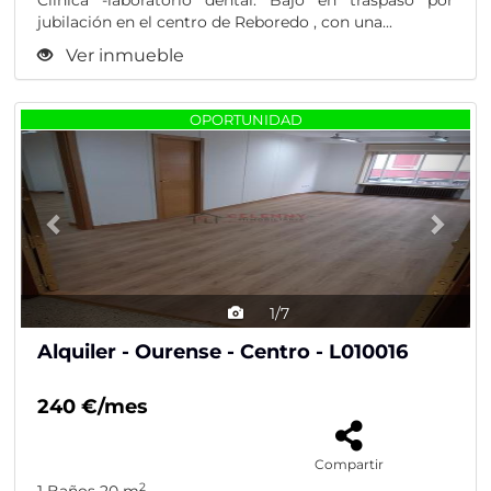
Clínica -laboratorio dental: Bajo en traspaso por
jubilación en el centro de Reboredo , con una...
Ver inmueble
Previous
Nex
OPORTUNIDAD
1/7
Alquiler - Ourense - Centro - L010016
240 €/mes
Compartir
2