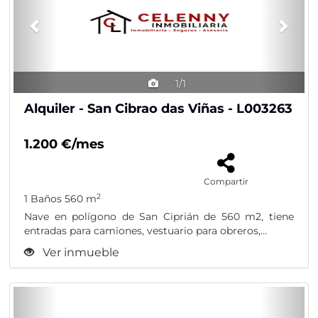
1/1
Alquiler - San Cibrao das Viñas - L003263
1.200 €/mes
Compartir
2
1 Baños
560 m
Nave en polígono de San Ciprián de 560 m2, tiene
entradas para camiones, vestuario para obreros,...
Ver inmueble
Previous
Nex