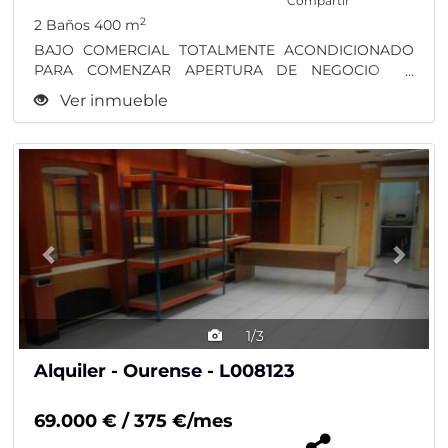
Compartir
2
2 Baños
400 m
BAJO COMERCIAL TOTALMENTE ACONDICIONADO
PARA COMENZAR APERTURA DE NEGOCIO EN
CALLE CORUÑA DE 400 m2...
Ver inmueble
Previous
Nex
1/3
Alquiler - Ourense - L008123
69.000 € / 375 €/mes