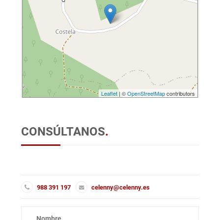
Leaflet
| ©
OpenStreetMap
contributors
CONSÚLTANOS
.
988 391 197
celenny@celenny.es