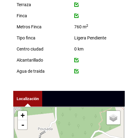
Terraza
Finca
2
Metros Finca
760 m
Tipo finca
Ligera Pendiente
Centro ciudad
0 km
Alcantarillado
Agua de traida
Localización
+
-