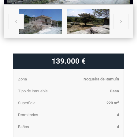


139.000 €
Zona
Nogueira de Ramuín
Tipo de inmueble
Casa
2
Superficie
220 m
Dormitorios
4
Baños
4