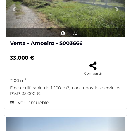
1/2
Venta - Amoeiro - S003666
33.000 €
Compartir
2
1200 m
Finca edificable de 1.200 m2, con todos los servicios.
P.V.P: 33.000 €.
Ver inmueble
Previous
Nex