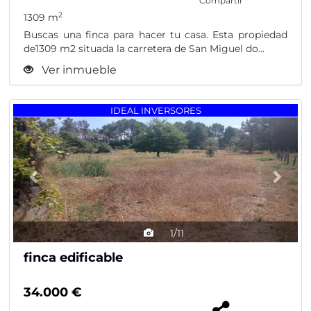
Compartir
2
1309 m
Buscas una finca para hacer tu casa. Esta propiedad
de1309 m2 situada la carretera de San Miguel do...
Ver inmueble
Previous
Nex
IDEAL INVERSORES
1/11
finca edificable
34.000 €