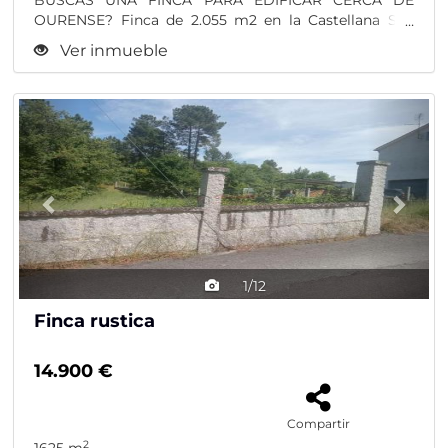
BUSCAS UNA FINCA PARA EDIFICAR CERCA DE
OURENSE? Finca de 2.055 m2 en la Castellana San
Cibrao das...
Ver inmueble
Previous
Nex
1/12
Finca rustica
14.900 €
Compartir
2