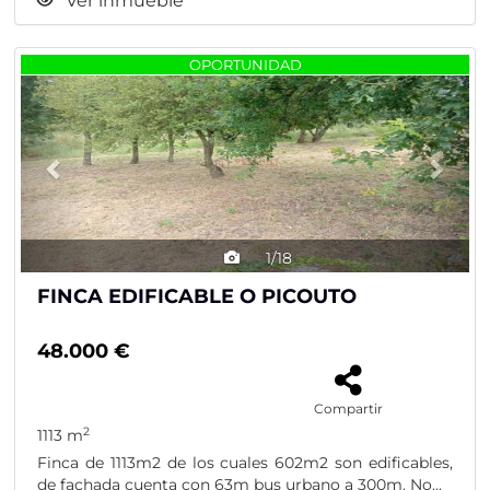
Ver inmueble
Previous
Nex
OPORTUNIDAD
1/18
FINCA EDIFICABLE O PICOUTO
48.000 €
Compartir
2
1113 m
Finca de 1113m2 de los cuales 602m2 son edificables,
de fachada cuenta con 63m bus urbano a 300m. No...